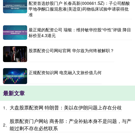
配资首选炒股门户 长春高新(000661.SZ)：子公司醋酸
甲地孕酮口服混悬液(美适亚)药物临床试验申请获得批
准
最正规的配资公司 瑞银：维持敏华控股“中性”评级 降目
标价至4.3港元
股票配资公司网站官网 华尔兹为何终被解职？
正规配资知识网 电竞融入文旅价值几何
最新文章
大盘股票配资网 特朗普：美以在伊朗问题上存在分歧
1、
股票配资门户网站 商务部：产业补贴本身不是问题，与产
2、
能过剩不存在必然联系