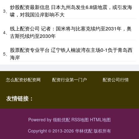
炒股配资最新信息 日本九州岛发生6.8级地震，或引发海
3、
啸，对我国沿岸影响不大
线上配资公司 记者：国米将与比塞克续约至2031年，奥
4、
古斯托续约至2030年
股票配资专业平台 辽宁铁人楠波湾在主场0-1负于青岛西
5、
海岸
怎么配资炒配资网
配资行业第一门户
配资公司行情
友情链接：
Powered by
领航优配
RSS地图
HTML地图
Copyright
© 2013-2026 华林优配 版权所有